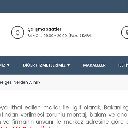
Çalışma Saatleri
Pzt - C.ts 09.00 - 20.00. (Pazar) KAPALI
MIZ ▼
DIĞER HIZMETLERIMIZ ▼
MAKALELER
İLET
Belgesi Nerden Alınır?
ya ithal edilen mallar ile ilgili olarak, Bakanlı
afından verilmesi zorunlu montaj, bakım ve onarı
ve firmanın unvanı ile merkez adresine göre dü