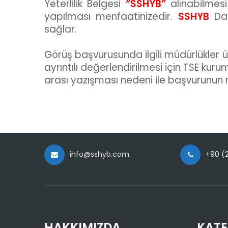
Yeterlilik Belgesi
“SSHYB”
alınabilmesi
yapılması menfaatinizedir.
SSHYB
Dan
sağlar.
Görüş başvurusunda ilgili müdürlükler ü
ayrıntılı değerlendirilmesi için TSE k
arası yazışması nedeni ile başvurunun 
info@sshyb.com
+90 (2
HAKKIMIZDA
KATE