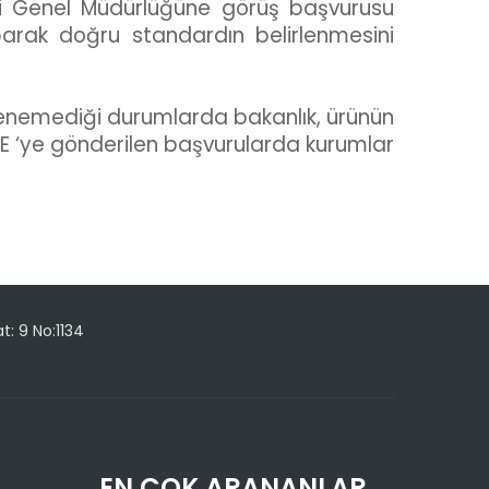
imi Genel Müdürlüğüne görüş başvurusu
rak doğru standardın belirlenmesini
irlenemediği durumlarda bakanlık, ürünün
SE ‘ye gönderilen başvurularda kurumlar
t: 9 No:1134
EN ÇOK ARANANLAR