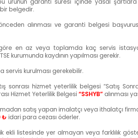
 bu ürünün garanti süresi içinde yasal şartlar
bir belgedir.
 önceden alınması ve garanti belgesi başvurus
 göre en az veya toplamda kaç servis istasy
 TSE kurumunda kaydının yapılması gerekir.
a servis kurulması gerekebilir.
ış sonrası hizmet yeterlilik belgesi “Satış Sonra
ası Hizmet Yeterlilik Belgesi
“SSHYB”
alınması yas
 almadan satış yapan imalatçı veya ithalatçı firm
0 ₺
idari para cezası öderler.
ekli listesinde yer almayan veya farklılık göster