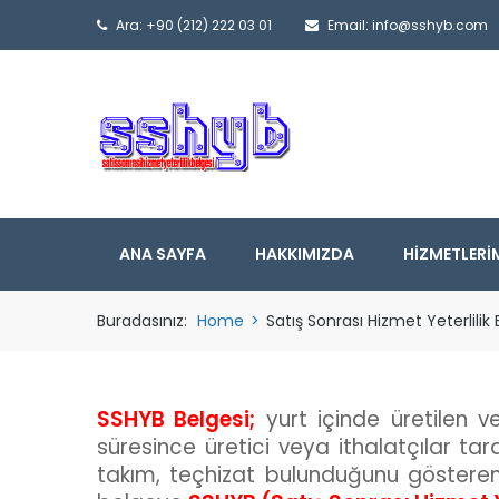
Ara: +90 (212) 222 03 01
Email: info@sshyb.com
ANA SAYFA
HAKKIMIZDA
HIZMETLERI
Buradasınız:
Home
>
Satış Sonrası Hizmet Yeterlilik 
SSHYB Belgesi;
yurt içinde üretilen ve
süresince üretici veya ithalatçılar tar
takım, teçhizat bulunduğunu gösteren 