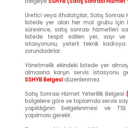
belgeye
SSHYB (Satış Sonrası Hizmet Ye
Üretici veya ithalatçılar, Satış Sonrası
listede yer alan her mal grubu için b
süresince, satış sonrası hizmetleri s
listede tespit edilen yer, sayı ve ö
istasyonunu, yeterli teknik kadroy
zorundadırlar.
Yönetmelik ekindeki listede yer alma
almasına karşın servis istasyonu g
SSHYB Belgesi
düzenlenmez.
Satış Sonrası Hizmet Yeterlilik Belgesi
bölgelere göre ve toplamda servis say
yapıldığının belgelenmesi ve TS
yapılması gerekir.