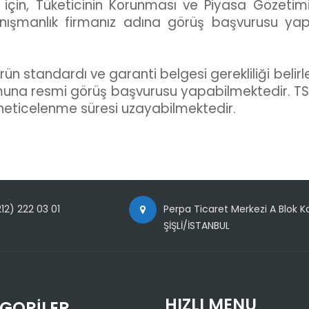
 için, Tüketicinin Korunması ve Piyasa Gözet
ışmanlık firmanız adına görüş başvurusu yapa
rün standardı ve garanti belgesi gerekliliği bel
urumuna resmi görüş başvurusu yapabilmektedir. T
neticelenme süresi uzayabilmektedir.
12) 222 03 01
Perpa Ticaret Merkezi A Blok Ka
ŞİŞLİ/İSTANBUL
HIZLI MENU
GORILER