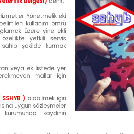
terlilik Belgesi)
denir.
 Hizmetler Yönetmelik eki
elirtilen kullanım ömrü
ağlamak üzere yine ekli
zellikte yetkili servis
a sahip şekilde kurmak
yan veya ek listede yer
erekmeyen mallar için
( SSHYB )
alabilmek için
ısına uygun sözleşmeler
E kurumunda kaydının