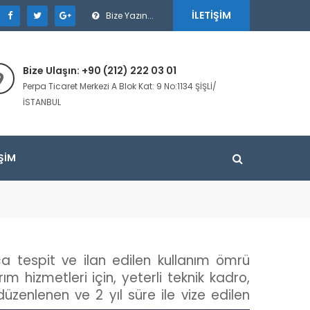
İLETIŞIM
Bize Yazın...
Bize Ulaşın: +90 (212) 222 03 01
Perpa Ticaret Merkezi A Blok Kat: 9 No:1134 ŞİŞLİ/
İSTANBUL
IŞIM
kça tespit ve ilan edilen kullanım ömrü
m hizmetleri için, yeterli teknik kadro,
zenlenen ve 2 yıl süre ile vize edilen