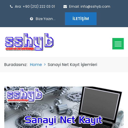
Ara: +90 (212) 222 03 01
Email: info@sshyb.com
İLETIŞIM
Bize Yazın...
Buradasınız:
Home
>
Sanayi Net Kayıt İşlemleri