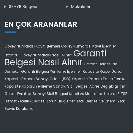
SSHYB Belgesi
Makaleler
EN ÇOK ARANANLAR
Cokey Numarası Kayıt İşlemleri
Cokey Numarası Kayıt İşlemleri
Garanti
İstanbul
Cokey Numarası Nasıl Alınır?
Belgesi Nasıl Alınır
Garanti Belgesi Ne
Demektir
Garanti Belgesi Yenileme İşlemleri
Kapasite Rapor Ücreti
Kapasite Raporu Sanayi Odası (İSO)
Kapasite Raporu Talep Formu
Kapasite Raporu Yenileme
Sanayi Sicil Belgesi Adres Değişikliği İçin
Gerekli Evraklar
Sanayi Sicil Belgesi Ücreti ve Masrafları Nelerdir?
TSE
Hizmet Yeterlilik Belgesi Zorunluluğu
Yerli Malı Belgesi ve Önemi
Yetkili
Servis Kurulumu