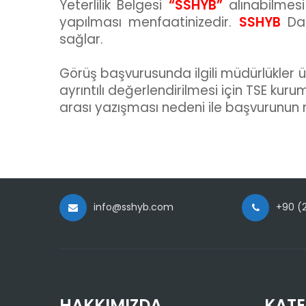
Yeterlilik Belgesi
“SSHYB”
alınabilmesi
yapılması menfaatinizedir.
SSHYB
Dan
sağlar.
Görüş başvurusunda ilgili müdürlükler ü
ayrıntılı değerlendirilmesi için TSE k
arası yazışması nedeni ile başvurunun 
info@sshyb.com
+90 (2
HAKKIMIZDA
KATE