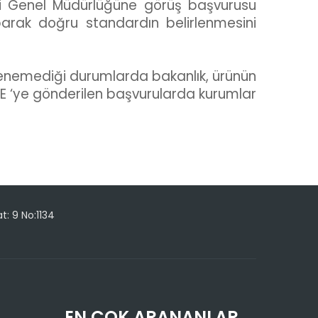
imi Genel Müdürlüğüne görüş başvurusu
rak doğru standardın belirlenmesini
irlenemediği durumlarda bakanlık, ürünün
SE ‘ye gönderilen başvurularda kurumlar
t: 9 No:1134
EN ÇOK ARANANLAR