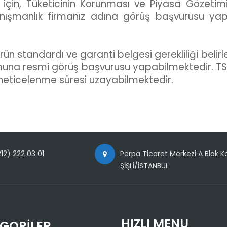
 için, Tüketicinin Korunması ve Piyasa Gözet
ışmanlık firmanız adına görüş başvurusu yapa
rün standardı ve garanti belgesi gerekliliği bel
urumuna resmi görüş başvurusu yapabilmektedir. T
neticelenme süresi uzayabilmektedir.
12) 222 03 01
Perpa Ticaret Merkezi A Blok Ka
ŞİŞLİ/İSTANBUL
HIZLI MENU
GORILER