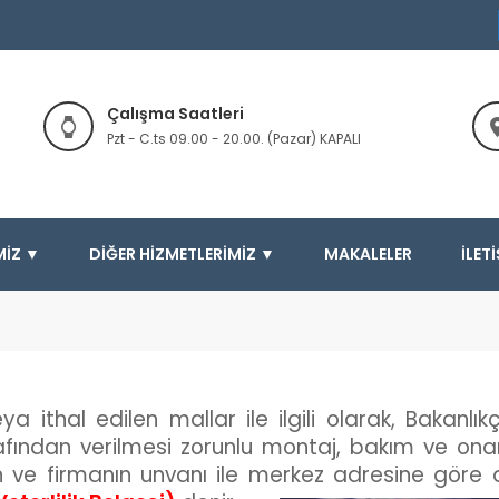
Çalışma Saatleri
Pzt - C.ts 09.00 - 20.00. (Pazar) KAPALI
MIZ ▼
DIĞER HIZMETLERIMIZ ▼
MAKALELER
İLET
ya ithal edilen mallar ile ilgili olarak, Bakanlı
afından verilmesi zorunlu montaj, bakım ve onarı
ve firmanın unvanı ile merkez adresine göre dü