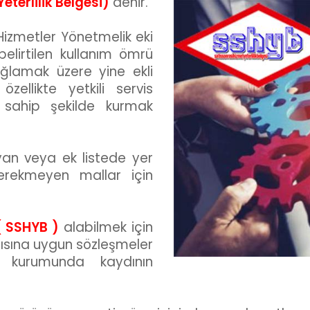
terlilik Belgesi)
denir.
 Hizmetler Yönetmelik eki
elirtilen kullanım ömrü
ağlamak üzere yine ekli
zellikte yetkili servis
a sahip şekilde kurmak
yan veya ek listede yer
erekmeyen mallar için
( SSHYB )
alabilmek için
ısına uygun sözleşmeler
E kurumunda kaydının