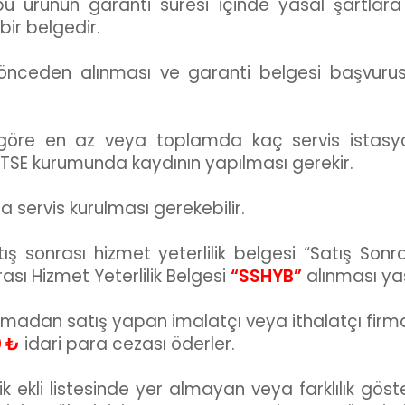
 bu ürünün garanti süresi içinde yasal şartlar
bir belgedir.
 önceden alınması ve garanti belgesi başvurus
 göre en az veya toplamda kaç servis istasy
 TSE kurumunda kaydının yapılması gerekir.
a servis kurulması gerekebilir.
ış sonrası hizmet yeterlilik belgesi “Satış Sonra
ası Hizmet Yeterlilik Belgesi
“SSHYB”
alınması yas
 almadan satış yapan imalatçı veya ithalatçı firm
0 ₺
idari para cezası öderler.
ekli listesinde yer almayan veya farklılık göster