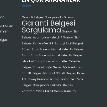
zda
Garanti Belgesi Danışmanlık Firması
Garanti Belgesi
umarası
Sorgulama
emleri
Sanayi Sicil
Belgesi Avantajları Nelerdir?
Sanayi Sicil
lgesi
Belgesi Kimlere Verilir?
Sanayi Sicil Belgesi
Süresi
Satış Sonrası Hizmet Yeterlilik Belgesi
Alma
Satış Sonrası Hizmet Yeterlilik Belgesi
İstanbul
Satış Sonrası Hizmetleri Yeterlilik
Belgesi Yükümlülüğü
Servis Ağı Kurulumu
SSHYB Belgesi İstanbul
SSHYB Belgesi Ücreti
TSE Cokey Numarası Sorgulama
Yerli Malı
Belgesi Danışmanı
Yerli Malı Belgesi
Yardımcı
Yetkili Teknik Servis Kurulumu