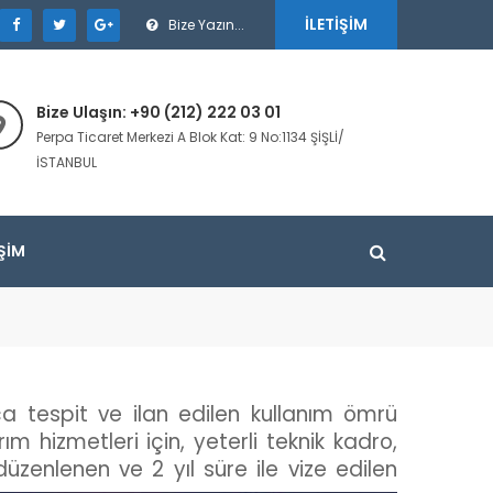
İLETIŞIM
Bize Yazın...
Bize Ulaşın: +90 (212) 222 03 01
Perpa Ticaret Merkezi A Blok Kat: 9 No:1134 ŞİŞLİ/
İSTANBUL
IŞIM
kça tespit ve ilan edilen kullanım ömrü
m hizmetleri için, yeterli teknik kadro,
zenlenen ve 2 yıl süre ile vize edilen