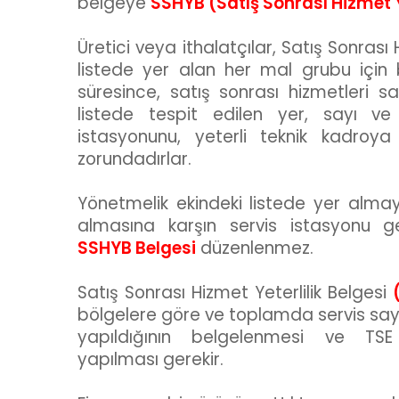
belgeye
SSHYB (Satış Sonrası Hizmet Ye
Üretici veya ithalatçılar, Satış Sonrası
listede yer alan her mal grubu için b
süresince, satış sonrası hizmetleri s
listede tespit edilen yer, sayı ve ö
istasyonunu, yeterli teknik kadroy
zorundadırlar.
Yönetmelik ekindeki listede yer alma
almasına karşın servis istasyonu g
SSHYB Belgesi
düzenlenmez.
Satış Sonrası Hizmet Yeterlilik Belgesi
bölgelere göre ve toplamda servis say
yapıldığının belgelenmesi ve TS
yapılması gerekir.