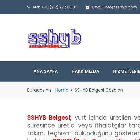
Ara: +90 (212) 222 03 01
Email: info@sshyb.com
ANA SAYFA
HAKKIMIZDA
HIZMETLERI
Buradasınız:
Home
>
SSHYB Belgesi Cezaları
SSHYB Belgesi;
yurt içinde üretilen ve
süresince üretici veya ithalatçılar tar
takım, teçhizat bulunduğunu gösteren 