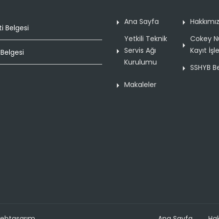
Ana Sayfa
Hakkımı
i Belgesi
Yetkili Teknik
Cokey N
Servis Ağı
Kayıt İşl
Belgesi
Kurulumu
SSHYB Be
Makaleler
ywebtasarım
Ana Sayfa
Ha