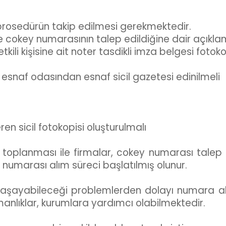
prosedürün takip edilmesi gerekmektedir.
ne cokey numarasının talep edildiğine dair açıklam
li kişisine ait noter tasdikli imza belgesi fotoko
 esnaf odasından esnaf sicil gazetesi edinilmeli
ren sicil fotokopisi oluşturulmalı
oplanması ile firmalar, cokey numarası talep ed
ey numarası alım süreci başlatılmış olunur.
aşayabileceği problemlerden dolayı numara alım
anlıklar, kurumlara yardımcı olabilmektedir.