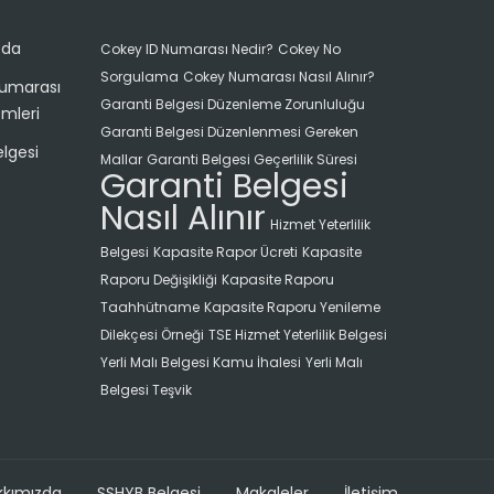
zda
Cokey ID Numarası Nedir?
Cokey No
Sorgulama
Cokey Numarası Nasıl Alınır?
umarası
Garanti Belgesi Düzenleme Zorunluluğu
emleri
Garanti Belgesi Düzenlenmesi Gereken
lgesi
Mallar
Garanti Belgesi Geçerlilik Süresi
Garanti Belgesi
Nasıl Alınır
Hizmet Yeterlilik
Belgesi
Kapasite Rapor Ücreti
Kapasite
Raporu Değişikliği
Kapasite Raporu
Taahhütname
Kapasite Raporu Yenileme
Dilekçesi Örneği
TSE Hizmet Yeterlilik Belgesi
Yerli Malı Belgesi Kamu İhalesi
Yerli Malı
Belgesi Teşvik
kkımızda
SSHYB Belgesi
Makaleler
İletişim