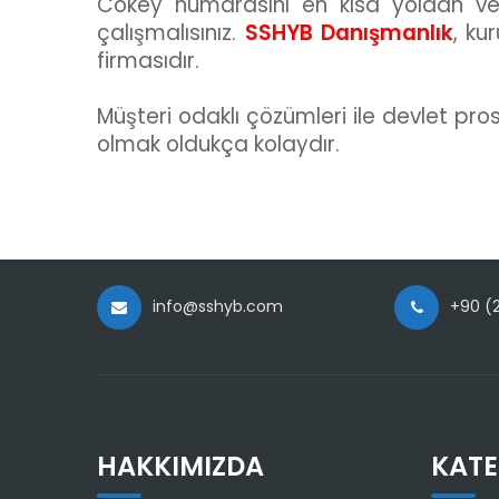
Cokey numarasını en kısa yoldan ve s
çalışmalısınız.
SSHYB Danışmanlık
, ku
firmasıdır.
Müşteri odaklı çözümleri ile devlet pro
olmak oldukça kolaydır.
info@sshyb.com
+90 (2
HAKKIMIZDA
KATE