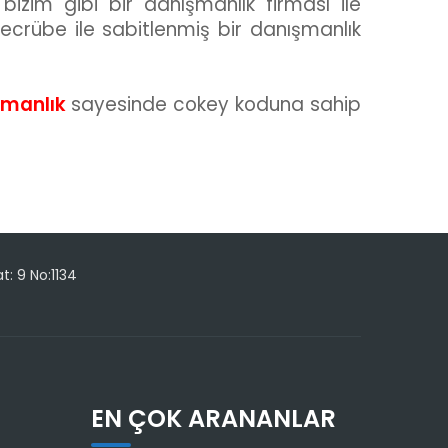
izim gibi bir danışmanlık firması ile
tecrübe ile sabitlenmiş bir danışmanlık
şmanlık
sayesinde cokey koduna sahip
t: 9 No:1134
EN ÇOK ARANANLAR