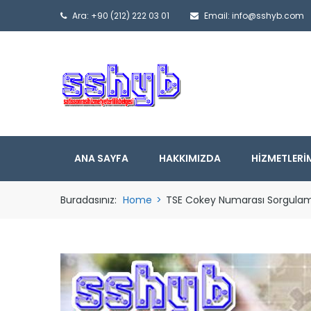
Ara: +90 (212) 222 03 01
Email: info@sshyb.com
ANA SAYFA
HAKKIMIZDA
HIZMETLERI
Buradasınız:
Home
>
TSE Cokey Numarası Sorgula