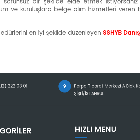
orunsuz bir şekilde elde etmek istiyorsanız b
rum ve kuruluşlara belge alım hizmetleri veren 
sedürlerini en iyi şekilde düzenleyen
SSHYB Danı
12) 222 03 01
Perpa Ticaret Merkezi A Blok Ka
ŞİŞLİ/İSTANBUL
HIZLI MENU
GORILER