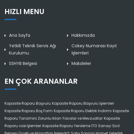
HIZLI MENU
Ana Sayfa
Hakkımızda
Yetkili Teknik Servis Ağı
Cokey Numarası Kayıt
Kurulumu
İşlemleri
SSHYB Belgesi
Makaleler
EN ÇOK ARANANLAR
Kapasite Raporu Başvuru
Kapasite Raporu Başvuru İşlemleri
Kapasite Raporu Boş Form
Kapasite Raporu Elektrik İndirimi
Kapasite
Raporu Tanzimini Zorunlu Kılan Yasalar ve Mevzuatlar
Kapasite
Raporu vize İşlemleri
Kapasite Raporu Yenileme İTO
Sanayi Sicil
Belgesi Ücreti ve Masrafları Nelerdir?
Satış Sonrası Hizmet Yeterlilik