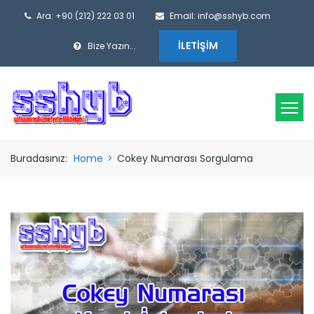
Ara: +90 (212) 222 03 01
Email: info@sshyb.com
İLETIŞIM
Bize Yazın...
Buradasınız:
Home
>
Cokey Numarası Sorgulama