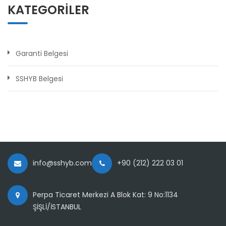
KATEGORILER
Garanti Belgesi
SSHYB Belgesi
info@sshyb.com
+90 (212) 222 03 01
Perpa Ticaret Merkezi A Blok Kat: 9 No:1134
ŞİŞLİ/İSTANBUL