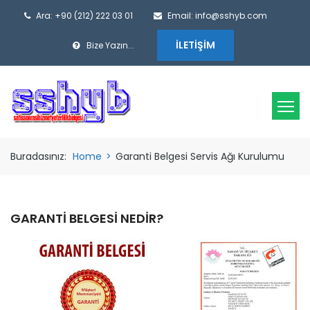
Ara: +90 (212) 222 03 01
Email: info@sshyb.com
İLETIŞIM
Bize Yazın...
Buradasınız:
Home
>
Garanti Belgesi Servis Ağı Kurulumu
GARANTI BELGESI NEDIR?