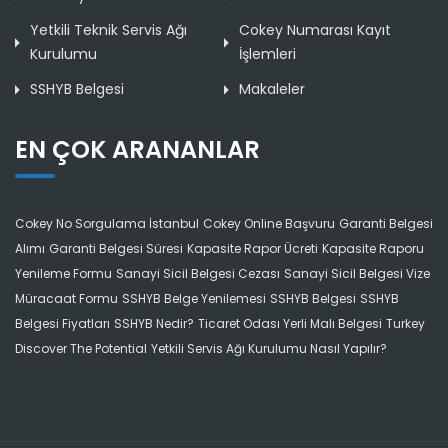
Yetkili Teknik Servis Ağı
Cokey Numarası Kayıt
Kurulumu
İşlemleri
SSHYB Belgesi
Makaleler
EN ÇOK ARANANLAR
Cokey No Sorgulama İstanbul
Cokey Online Başvuru
Garanti Belgesi
Alımı
Garanti Belgesi Süresi
Kapasite Rapor Ücreti
Kapasite Raporu
Yenileme Formu
Sanayi Sicil Belgesi Cezası
Sanayi Sicil Belgesi Vize
Müracaat Formu
SSHYB Belge Yenilemesi
SSHYB Belgesi
SSHYB
Belgesi Fiyatları
SSHYB Nedir?
Ticaret Odası Yerli Malı Belgesi
Turkey
Discover The Potential
Yetkili Servis Ağı Kurulumu Nasıl Yapılır?