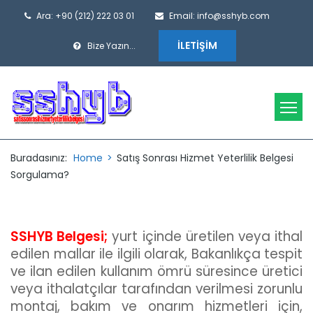
Ara: +90 (212) 222 03 01
Email: info@sshyb.com
İLETIŞIM
Bize Yazın...
Buradasınız:
Home
>
Satış Sonrası Hizmet Yeterlilik Belgesi
Sorgulama?
SSHYB Belgesi;
yurt içinde üretilen veya ithal
edilen mallar ile ilgili olarak, Bakanlıkça tespit
ve ilan edilen kullanım ömrü süresince üretici
veya ithalatçılar tarafından verilmesi zorunlu
montaj, bakım ve onarım hizmetleri için,