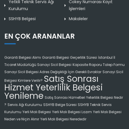
Yetkili Teknik Servis Ağı
Cokey Numarası Kayıt
Kurulumu
İşlemleri
SSHYB Belgesi
Makaleler
EN ÇOK ARANANLAR
Garanti Belgesi Alımı
Garanti Belgesi Geçerlilik Süresi
İstanbul İl
Ticaret Müdürlüğü Sanayi Sicil Belgesi
Kapasite Raporu Talep Formu
Sanayi Sicil Belgesi Adres Değişikliği İçin Gerekli Evraklar
Sanayi Sicil
Satış Sonrası
Belgesi Kimlere Verilir?
Hizmet Yeterlilik Belgesi
Yenileme
Satış Sonrası Hizmetleri Yeterlilik Belgesi Nedir
?
Servis Ağı Kurulumu
SSHYB Belge Süresi
SSHYB Teknik Servis
Kurulumu
Yerli Malı Belgesi
Yerli Malı Belgesi Lazım
Yerli Malı Belgesi
Neden ve Niçin Alınır
Yerli Malı Belgesi Nerededir