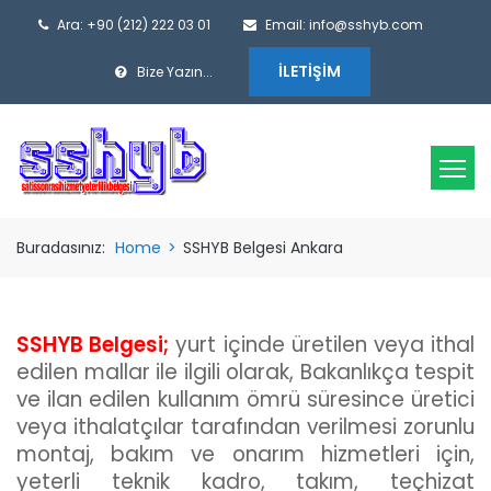
Ara: +90 (212) 222 03 01
Email: info@sshyb.com
İLETIŞIM
Bize Yazın...
Buradasınız:
Home
>
SSHYB Belgesi Ankara
SSHYB Belgesi;
yurt içinde üretilen veya ithal
edilen mallar ile ilgili olarak, Bakanlıkça tespit
ve ilan edilen kullanım ömrü süresince üretici
veya ithalatçılar tarafından verilmesi zorunlu
montaj, bakım ve onarım hizmetleri için,
yeterli teknik kadro, takım, teçhizat