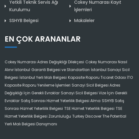
Yetkili Teknik Servis Ağı
Cokey Numarası Kayıt
Kurulumu
İşlemleri
SSHYB Belgesi
Makaleler
EN ÇOK ARANANLAR
Cokey Numarası Adres Değişikliği Dilekçesi
Cokey Numarası Nasıl
Alınır İstanbul
Garanti Belgesi ve Standartları
İstanbul Sanayi Sicil
Belgesi
İstanbul Yerli Malı Belgesi
Kapasite Raporu Ticaret Odası İTO
Kapasite Raporu Yenileme İşlemleri
Sanayi Sicil Belgesi Adres
Değişikliği İçin Gerekli Evraklar
Sanayi Sicil Belgesi Vize İçin Gerekli
Evraklar
Satış Sonrası Hizmet Yeterlilik Belgesi Alma
SSHYB Satış
Sonrası Hizmet Yeterlilik Belgesi
TSE Hizmet Yeterlilik Belgesi
TSE
Hizmet Yeterlilik Belgesi Zorunluluğu
Turkey Discover The Potential
Yerli Malı Belgesi Danışmanı