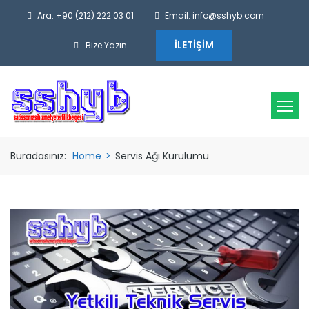
Ara: +90 (212) 222 03 01
Email: info@sshyb.com
İLETIŞIM
Bize Yazın...
Buradasınız:
Home
>
Servis Ağı Kurulumu